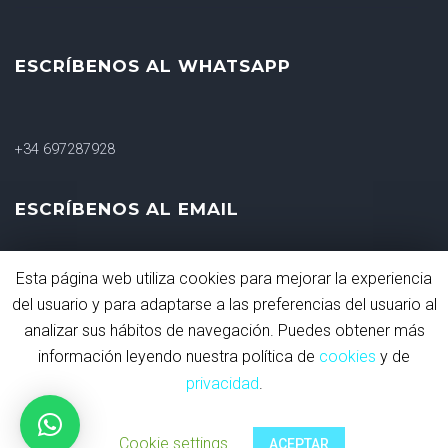
ESCRÍBENOS AL WHATSAPP
+34 697287928
ESCRÍBENOS AL EMAIL
Esta página web utiliza cookies para mejorar la experiencia
shakacrossfit@gmail.com
del usuario y para adaptarse a las preferencias del usuario al
analizar sus hábitos de navegación. Puedes obtener más
información leyendo nuestra política de
cookies
y de
privacidad
.
Shaka CrossFit all rights reserved
Cookie settings
ACEPTAR