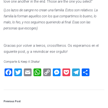
love one another in the end. Those are the one you select”
(
Los lazos de sangre no crean una familia. Estos son relativos. La
familia la forman aquellos con los que compartimos lo bueno, lo
malo, lo feo, y nos seguimos queriendo al final. Esas son las
personas que escoges)
Gracias por volver a leeros, crossfiteros. Os esperamos en el
siguiente post, ¡y a reivindicar ese orgullo!
Comparte & Keep it Shaka!
F
T
E
W
C
M
P
T
S
a
wi
m
h
o
es
o
el
h
ce
tt
ai
at
p
se
ck
e
ar
b
er
l
s
y
n
et
gr
e
P
o
A
Li
g
a
Previous Post