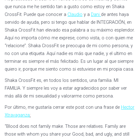
que nunca me he sentido tan a gusto como estoy en Shaka
CrossFit. Puede que conocer a
Claudio
y a
Dani
de antes haya
servido de ayuda, pero si tengo que hablar de INTEGRACIÓN, en
Shaka CrossFit han elevado esa palabra a su máximo esplendor.
Aquí no importa cómo me exprese, como vista, o con quien me
“relacione”. Shaka CrossFit se preocupa de mi como persona, y
no con una etiqueta. Aquí nadie es más que nadie, y el ultimo en
terminar es siempre el más felicitado. Es un lugar al que siempre
quiero ir, porque me siento como si estuviese en mi propia casa.
Shaka CrossFit es, en todos los sentidos, una familia. MI
FAMILIA. Y siempre les voy a estar agradecidos por saber ver
más allá de mi sexualidad y valorarme como persona.
Por último, me gustaría cerrar este post con una frase de
Hector
Xtravaganza
:
“Blood does not family make. Those are relatives. Family are
those with whom you share your Good, bad, and ugly, and still