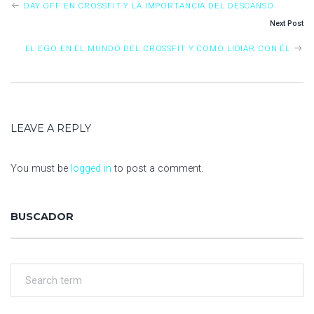
O
ok
p
nk
er
m
DAY OFF EN CROSSFIT Y LA IMPORTANCIA DEL DESCANSO
S
p
Next Post
T
EL EGO EN EL MUNDO DEL CROSSFIT Y COMO LIDIAR CON ÉL
N
A
V
LEAVE A REPLY
I
G
You must be
logged in
to post a comment.
A
T
BUSCADOR
I
O
N